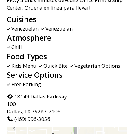
Pkwy a unos minutos deFedEx Office Print & Ship
Center. Ordena en linea para llevar!
Cuisines
Venezuelan
Venezuelan
Atmosphere
Chill
Food Types
Kids Menu
Quick Bite
Vegetarian Options
Service Options
Free Parking
18149 Dallas Parkway
100
Dallas, TX 75287-7106
(469) 996-3056